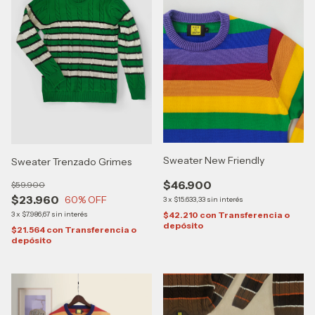
Sweater New Friendly
Sweater Trenzado Grimes
$46.900
$59.900
$23.960
60
% OFF
3
x
$15.633,33
sin interés
3
x
$7.986,67
sin interés
$42.210
con
Transferencia o
depósito
$21.564
con
Transferencia o
depósito