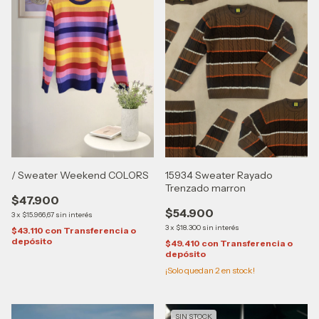
/ Sweater Weekend COLORS
15934 Sweater Rayado
Trenzado marron
$47.900
$54.900
3
x
$15.966,67
sin interés
3
x
$18.300
sin interés
$43.110
con
Transferencia o
depósito
$49.410
con
Transferencia o
depósito
¡Solo quedan
2
en stock!
SIN STOCK