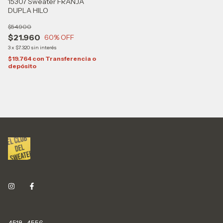
15307 Sweater FRANJA
DUPLA HILO
$54.900
$21.960
60
% OFF
3
x
$7.320
sin interés
$19.764
con
Transferencia o
depósito
4518-4556