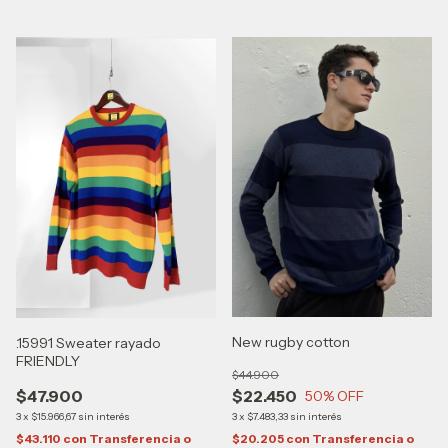
New rugby cotton
.15991 Sweater rayado
FRIENDLY
$44.900
$47.900
$22.450
50
% OFF
3
x
$15.966,67
sin interés
3
x
$7.483,33
sin interés
$43.110
con
Transferencia o
$20.205
con
Transferencia o