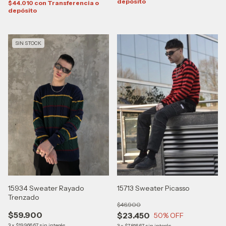
depósito
$44.010
con
Transferencia o
depósito
SIN STOCK
15934 Sweater Rayado
15713 Sweater Picasso
Trenzado
$46.900
$59.900
$23.450
50
% OFF
3
x
$19.966,67
sin interés
3
x
$7.816,67
sin interés