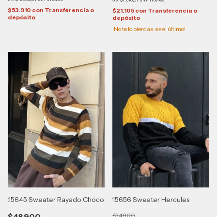
$53.910
con
Transferencia o
$21.105
con
Transferencia o
depósito
depósito
¡No te lo pierdas, es el último!
15656 Sweater Hercules
.15645 Sweater Rayado Choco
$54.900
$48.900