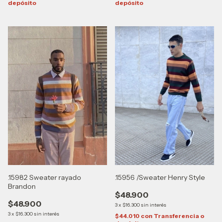
depósito
depósito
.15982 Sweater rayado
.15956 /Sweater Henry Style
Brandon
$48.900
$48.900
3
x
$16.300
sin interés
3
x
$16.300
sin interés
$44.010
con
Transferencia o