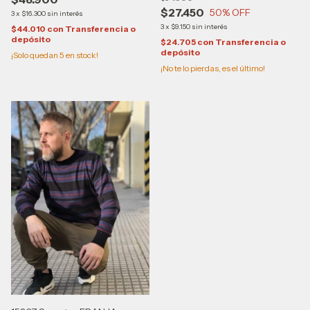
$27.450
50
% OFF
3
x
$16.300
sin interés
3
x
$9.150
sin interés
$44.010
con
Transferencia o
depósito
$24.705
con
Transferencia o
depósito
¡Solo quedan
5
en stock!
¡No te lo pierdas, es el último!