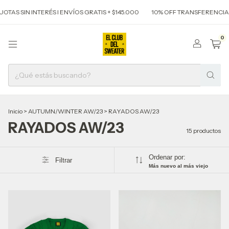
 INTERÉS I ENVÍOS GRATIS + $145.000
10% OFF TRANSFERENCIA I 3 CUOTAS
0
Inicio
>
AUTUMN/WINTER AW/23
>
RAYADOS AW/23
RAYADOS AW/23
15 productos
Ordenar por:
Filtrar
Más nuevo al más viejo