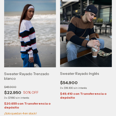
Sweater Rayado Inglés
Sweater Rayado Trenzado
blanco
$54.900
$45.900
3
x
$18.300
sin interés
$22.950
50
% OFF
$49.410
con
Transferencia o
depósito
3
x
$7.650
sin interés
$20.655
con
Transferencia o
depósito
¡Solo quedan
4
en stock!